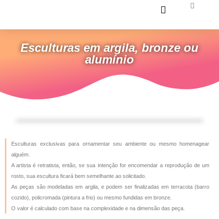
Ir
Carrinh
para
o
conteúdo
Esculturas em argila, bronze ou
alumínio
Esculturas exclusivas para ornamentar seu ambiente ou mesmo homenagear
alguém.
A artista é retratista, então, se sua intenção for encomendar a reprodução de um
rosto, sua escultura ficará bem semelhante ao solicitado.
As peças são modeladas em argila, e podem ser finalizadas em terracota (barro
cozido), policromada (pintura a frio) ou mesmo fundidas em bronze.
O valor é calculado com base na complexidade e na dimensão das peça.