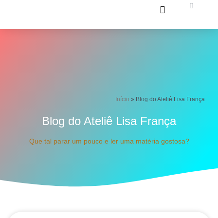
Ir
Carrinh
para
o
conteúdo
Início
»
Blog do Ateliê Lisa França
Blog do Ateliê Lisa França
Que tal parar um pouco e ler uma matéria gostosa?