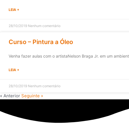
LEIA +
28/10/2019
Nenhum comentário
Curso – Pintura a Óleo
Venha fazer aulas com o artistaNelson Braga Jr. em um ambie
LEIA +
28/10/2019
Nenhum comentário
« Anterior
Seguinte »