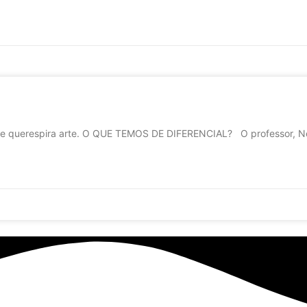
nte querespira arte. O QUE TEMOS DE DIFERENCIAL? O professor, Ne