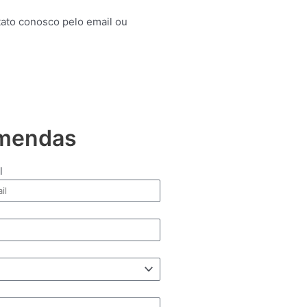
tato conosco pelo email ou
omendas
l