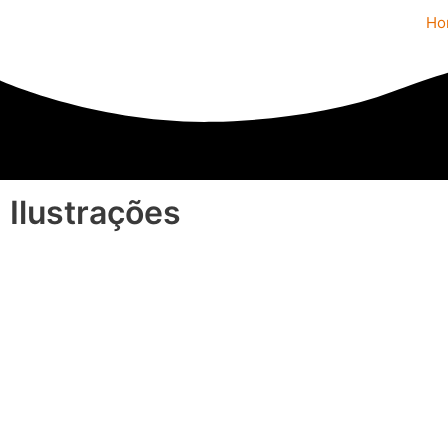
Ir
Ho
para
o
conteúdo
Ilustrações