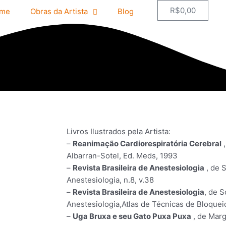
R$
0,00
me
Obras da Artista
Blog
Carrinh
Livros Ilustrados pela Artista:
–
Reanimação Cardiorespiratória Cerebral
,
Albarran-Sotel, Ed. Meds, 1993
–
Revista Brasileira de Anestesiologia
, de 
Anestesiologia, n.8, v.38
–
Revista Brasileira de Anestesiologia
, de S
Anestesiologia,Atlas de Técnicas de Bloquei
–
Uga Bruxa e seu Gato Puxa Puxa
, de Marg