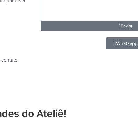
nte pode ser
Enviar
Whatsapp
 contato.
des do Ateliê!