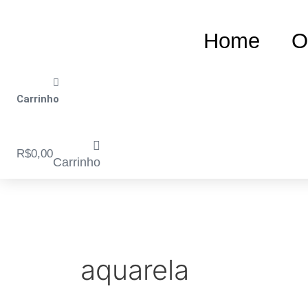
Ir
para
Home
O
o
conteúdo
Carrinho
R$
0,00
Carrinho
aquarela