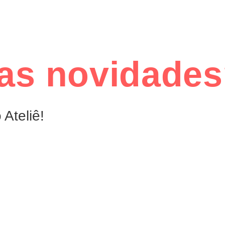
das novidade
Ateliê!