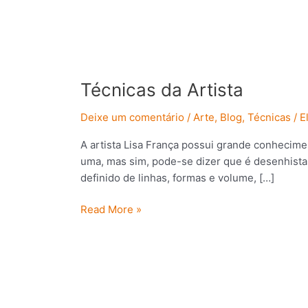
Técnicas
da
Técnicas da Artista
Artista
Deixe um comentário
/
Arte
,
Blog
,
Técnicas
/
E
A artista Lisa França possui grande conhecimen
uma, mas sim, pode-se dizer que é desenhista,
definido de linhas, formas e volume, […]
Read More »