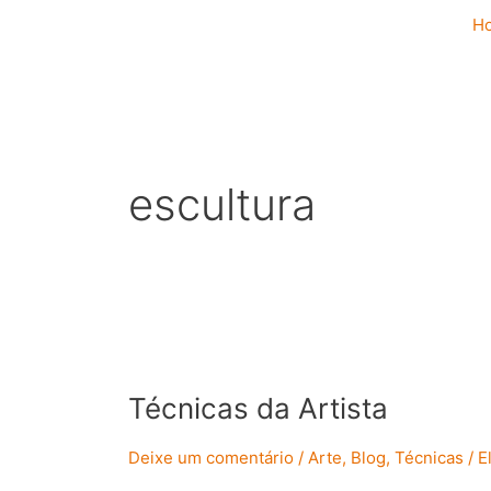
Ir
H
para
o
conteúdo
escultura
Técnicas
da
Técnicas da Artista
Artista
Deixe um comentário
/
Arte
,
Blog
,
Técnicas
/
E