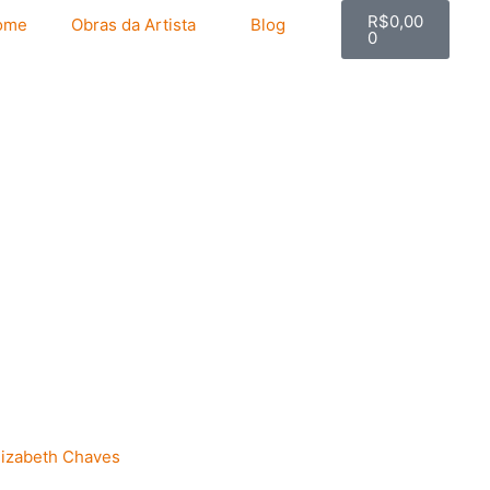
Carrinho
R$
0,00
ome
Obras da Artista
Blog
0
lizabeth Chaves