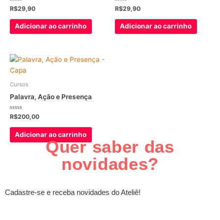
Avaliação
Avaliação
R$
29,90
R$
29,90
0
0
de
de
5
5
Adicionar ao carrinho
Adicionar ao carrinho
Cursos
Palavra, Ação e Presença
Avaliação
R$
200,00
0
de
5
Adicionar ao carrinho
Quer saber das
novidades?
Cadastre-se e receba novidades do Ateliê!