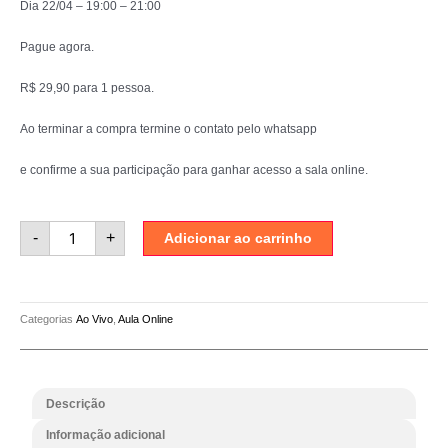
Dia 22/04 – 19:00 – 21:00
Pague agora.
R$ 29,90 para 1 pessoa.
Ao terminar a compra termine o contato pelo whatsapp
e confirme a sua participação para ganhar acesso a sala online.
Aula
-
+
ao
Adicionar ao carrinho
Vivo
-
Ateliê
Lisa
França
-
Categorias
Ao Vivo
,
Aula Online
Desenho
e
Aquarela
com
Lisa
França
Descrição
22/04
quantidade
Informação adicional