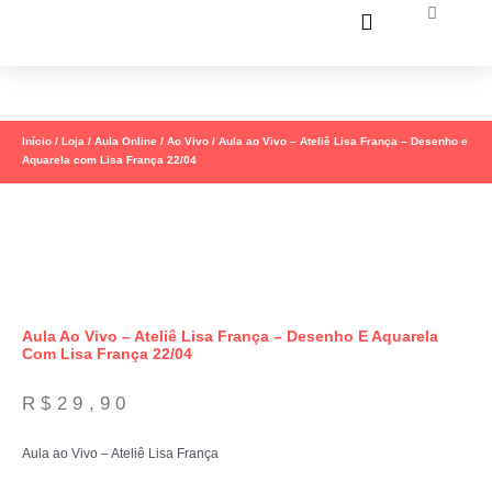
Ir
Carrinh
para
o
conteúdo
Início
/
Loja
/
Aula Online
/
Ao Vivo
/ Aula ao Vivo – Ateliê Lisa França – Desenho e
Aquarela com Lisa França 22/04
Aula Ao Vivo – Ateliê Lisa França – Desenho E Aquarela
Com Lisa França 22/04
R$
29,90
Aula ao Vivo – Ateliê Lisa França