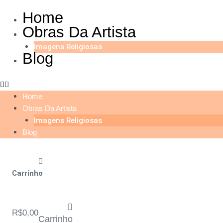
Ir
Home
para
Obras Da Artista
o
conteúdo
Imagens Religiosas
Blog
Home
Obras Da Artista
Imagens Religiosas
Blog
Carrinho
R$
0,00
Carrinho