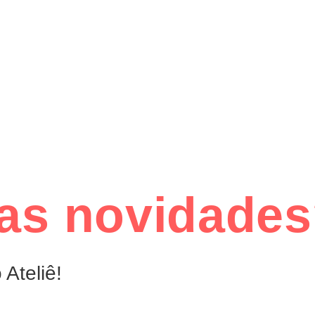
das novidade
Ateliê!