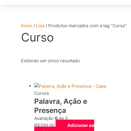
Início
/
Loja
/ Produtos marcados com a tag “Curso”
Curso
Exibindo um único resultado
Cursos
Palavra, Ação e
Presença
Avaliação
0
de 5
R$
200,00
Adicionar ao